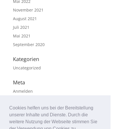
Mai 2022
November 2021
August 2021
Juli 2021
Mai 2021
September 2020
Kategorien
Uncategorized
Meta
Anmelden
Feed der Einträge
Cookies helfen uns bei der Bereitstellung
Kommentar-Feed
unserer Inhalte und Dienste. Durch die
WordPress.org
weitere Nutzung der Webseite stimmen Sie
der Verwendung von Cookies zu.