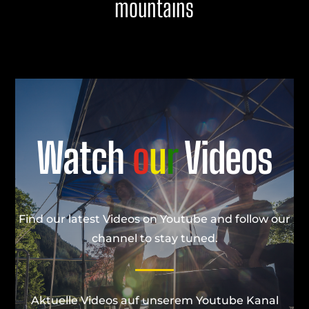
mountains
Watch
o
u
r
Videos
Find our latest Videos on Youtube and follow our
channel to stay tuned.
Aktuelle Videos auf unserem Youtube Kanal