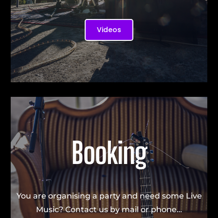
Videos
Booking
You are organising a party and need some Live
Music? Contact us by mail or phone…