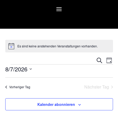
Es sind keine anstehenden Veranstaltungen vorhanden.
Hinweis
Verans
Ver
Suche
Tag
Ans
Suche
Veranstaltungen
8/7/2026
Nav
und
Datum
Ansich
wählen.
Naviga
Nächster Tag
Vorheriger Tag
Kalender abonnieren